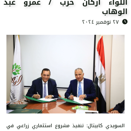
اللواء اركان حرب / عمرو عبد
الوهاب
٢٧ نوفمبر ٢٠٢٤
السويدي كابيتال: تنفيذ مشروع استثماري زراعي في