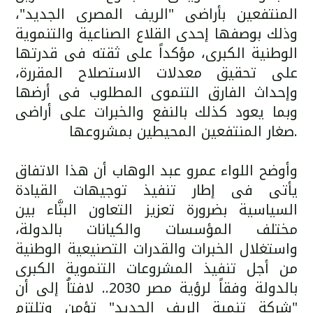
المنتفعين بأراضى "الريف المصرى الجديد"،
وذلك بوصفها إحدى القلاع الصناعية والتنموية
الوطنية الكبرى، مؤكداً على ثقته فى قدرتها
على تحقيق معدلات الاستصلاح المقررة،
وإحداث الفارق التنموى المطلوب فى أرضها
وبما يعود كذلك بالنفع والخبرات على أراضى
صغار المنتفعين المحيطين بمشروعها.
وأوضح اللواء عمرو عبد الوهاب أن هذا الاتفاق
يأتى فى إطار تنفيذ توجيهات القيادة
السياسية بضرورة تعزيز التعاون البنَّاء بين
مختلف المؤسسات والكيانات بالدولة،
واستغلال الخبرات والقدرات التصنيعية الوطنية
من أجل تنفيذ المشروعات التنموية الكبرى
بالدولة وفقاً لرؤية مصر 2030.. لافتاُ إلى أن
"شركة تنمية الريف الجديد" تؤمن وتلتزم