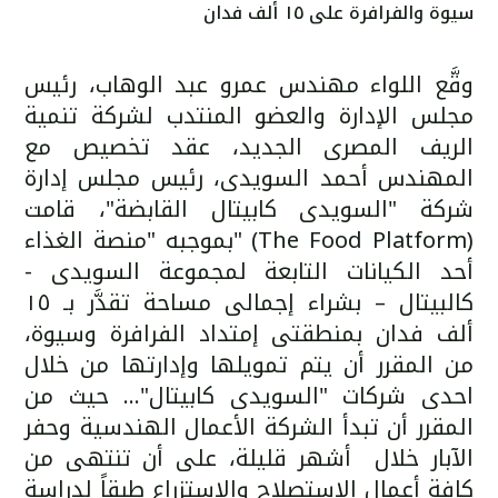
سيوة والفرافرة على ١٥ ألف فدان
وقَّع اللواء مهندس عمرو عبد الوهاب، رئيس
مجلس الإدارة والعضو المنتدب لشركة تنمية
الريف المصرى الجديد، عقد تخصيص مع
المهندس أحمد السويدى، رئيس مجلس إدارة
شركة "السويدى كابيتال القابضة"، قامت
بموجبه "منصة الغذاء" (The Food Platform)
- أحد الكيانات التابعة لمجموعة السويدى
كالبيتال – بشراء إجمالى مساحة تقدَّر بـ ١٥
ألف فدان بمنطقتى إمتداد الفرافرة وسيوة،
من المقرر أن يتم تمويلها وإدارتها من خلال
احدى شركات "السويدى كابيتال"... حيث من
المقرر أن تبدأ الشركة الأعمال الهندسية وحفر
الآبار خلال أشهر قليلة، على أن تنتهى من
كافة أعمال الاستصلاح والاستزراع طبقاً لدراسة