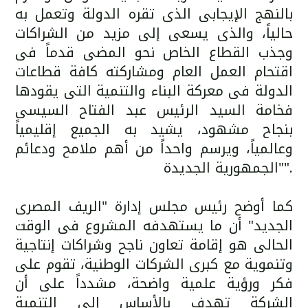
بالنهج الإيجابى الذى تقره الدولة وتعمل به
حالياً، والذى يسعى إلى مزيد من الشراكات
وجذب القطاع الخاص نحو المضى قدماً فى
اقتحام العمل العام ومشاركته كافة قطاعات
الدولة فى معركة البناء والتنمية التى يقودها
فخامة السيد الرئيس عبد الفتاح السيسى
بنجاح مشهود، يشيد به الجميع إقليمياً
وعالمياً، ويرسم واحداً من أهم ملامح ودعائم
"الجمهورية الجديدة".
كما أوضح رئيس مجلس إدارة "الريف المصرى
الجديد" أن ما يستهدفه المشروع فى الوقت
الحالى هو إقامة تعاون ناجح وشراكات إنتاجية
وتنموية مع كبرى الشركات الوطنية، تقوم على
فكر ورؤية علمية واضحة، مشدداً على أن
الشركة تهدف بالأساس إلى التنمية