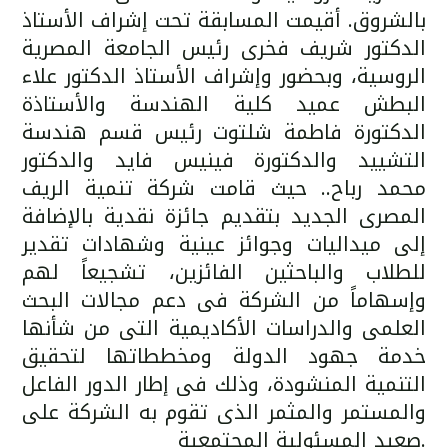
بالشروق. أقيمت المسابقة تحت إشراف الأستاذ
الدكتور شريف فخرى رئيس الجامعة المصرية
الروسية، وبحضور وإشراف الأستاذ الدكتور علاء
البطش عميد كلية الهندسة والأستاذة
الدكتورة فاطمة شلتوت رئيس قسم هندسة
التشييد والدكتورة فينيس فايد والدكتور
محمد رباح.. حيث قامت شركة تنمية الريف
المصرى الجديد بتقديم جائزة نقدية بالإضافة
إلى ميداليات وجوائز عينية وشهادات تقدير
للطلاب والباحثين الفائزين، تشجيعاً لهم
وإسهاماً من الشركة فى دعم مجالات البحث
العلمى والدراسات الأكاديمية التى من شأنها
خدمة جهود الدولة ومخططاتها لتحقيق
التنمية المنشودة، وذلك فى إطار الدور الفاعل
والمستمر والمثمر الذى تقوم به الشركة على
صعيد المسئولية المجتمعية.