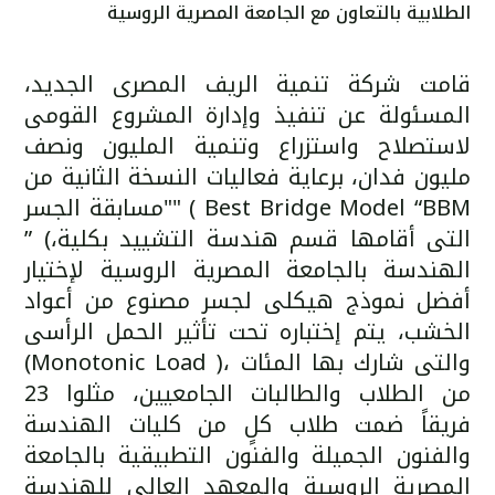
الطلابية بالتعاون مع الجامعة المصرية الروسية
قامت شركة تنمية الريف المصرى الجديد،
المسئولة عن تنفيذ وإدارة المشروع القومى
لاستصلاح واستزراع وتنمية المليون ونصف
مليون فدان، برعاية فعاليات النسخة الثانية من
"مسابقة الجسر" ( Best Bridge Model “BBM
” (،التى أقامها قسم هندسة التشييد بكلية
الهندسة بالجامعة المصرية الروسية لإختيار
أفضل نموذج هيكلى لجسر مصنوع من أعواد
الخشب، يتم إختباره تحت تأثير الحمل الرأسى
(Monotonic Load )، والتى شارك بها المئات
من الطلاب والطالبات الجامعيين، مثلوا 23
فريقاً ضمت طلاب كلٍ من كليات الهندسة
والفنون الجميلة والفنون التطبيقية بالجامعة
المصرية الروسية والمعهد العالى للهندسة